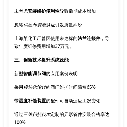
未考虑
安装维护便利性
导致后期成本增加
忽略
供应商资质认证
引发质量纠纷
上海某化工厂曾因使用未达标的
法兰连接件
，导
致年度维修费用增加37万元。
三、创新技术提升系统效能
新型
智能调节阀
的应用案例表明：
采用
模块化设计
的阀门维护时间缩短65%
带
温度补偿装置
的配件可自动适应工况变化
通过
三维扫描技术
定制的异形管件安装合格率达
100%